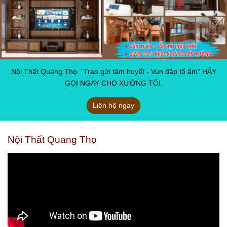
Nội Thất Quang Thọ "Trao gửi tâm huyết - Vun đắp tổ ấm" HÃY
GỌI NGAY CHO XƯỞNG TÔI.
Liên hệ ngay
Nội Thất Quang Thọ