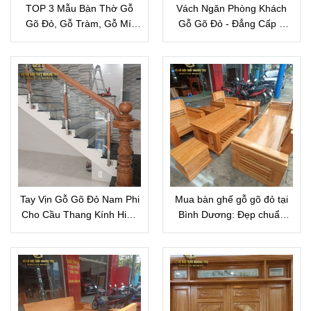
TOP 3 Mẫu Bàn Thờ Gỗ
Vách Ngăn Phòng Khách
Gõ Đỏ, Gỗ Tràm, Gỗ Mít
Gỗ Gõ Đỏ - Đẳng Cấp &
Đẹp 2026
Sang Trọng Cho Ngôi Nhà
Tay Vịn Gỗ Gõ Đỏ Nam Phi
Mua bàn ghế gỗ gõ đỏ tại
Cho Cầu Thang Kính Hiện
Bình Dương: Đẹp chuẩn
Đại
vân